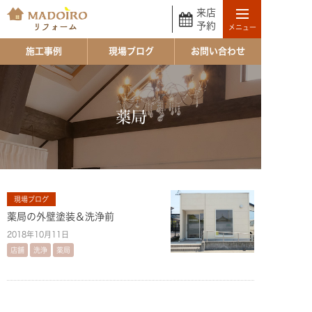
来店
予約
施工事例
現場ブログ
お問い合わせ
薬局
現場ブログ
薬局の外壁塗装＆洗浄前
2018年10月11日
店舗
洗浄
薬局