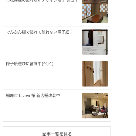
市松模様の破れないデザイン障子 完成！
でんぷん糊で貼れて破れない障子紙！
障子紙選びに奮闘中(^◇^;)
鈴鹿市 L.vevi 様 新店舗改装中！
記事一覧を見る